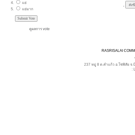
แย่
แย่มาก
ดูผลการ vote
RASRISALAI COM
237 หมุู่ 8 ต.คำแก้ว อ.โซ่พิสั
: