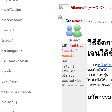
วิธีจัดการปัญหาหน้าเหี่ยว แล
ประวัติโรงเรียน
การจัดการศึกษา
โดย
Romeo
เมื่อ :
อาทิตย์ ที่ 
เอกลักษณ์
วิธีจั
อัตลักษณ์
UID :
ไม่มีข้อมูล
โพสแล้ว
2
เจนใต้ช
ทำเนียบบุคลากร
:
ตอบแล้ว
:
ประมวลภาพกิจกรรม
เพศ :
อาการ
หน้าเหี่ย
ระดับ : 1
ของไขมันใต้ผิ
Exp : 40%
สมุดเยี่ยม
ความยืดหยุ่น กา
เข้าระบบ :
ใหม่ เพื่อให้ผ
ออฟไลน์ :
ปฏิทินกิจกรรม
สภาพของเซลล์ผิ
IP
:
49.49.231.
xxx
ข่าวสาร/ประชาสัมพันธ์
นวัตกรรม 
สาระความรู้