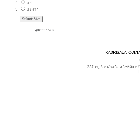
แย่
แย่มาก
ดูผลการ vote
RASRISALAI COM
237 หมุู่ 8 ต.คำแก้ว อ.โซ่พิสั
: