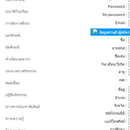
Password :
ประวัติโรงเรียน
Re-password :
Email :
การจัดการศึกษา
ข้อมูลส่วนตัวผู้สมัคร
เอกลักษณ์
ชื่อ :
อัตลักษณ์
นามสกุล :
ชื่อเล่น :
ทำเนียบบุคลากร
วัน/ เดือน/ ปีเกิด :
ประมวลภาพกิจกรรม
อายุ :
เพศ :
สมุดเยี่ยม
ที่อยู่ :
ปฏิทินกิจกรรม
อำเภอ :
จังหวัด :
ข่าวสาร/ประชาสัมพันธ์
รหัสไปรษณีย์ :
สาระความรู้
เบอร์โทรศัพท์ :
การศึกษา :